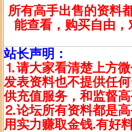
所有高手出售的资料
能查看，购买自由，
站长声明：
⒈请大家看清楚上方微
发表资料也不提供任何
供充值服务，和监督高
⒉论坛所有资料都是高
用实力赚取金钱.有好