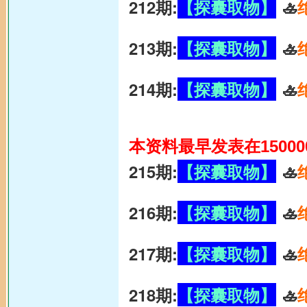
212期:
【探囊取物】
🚣
213期:
【探囊取物】
🚣
214期:
【探囊取物】
🚣
本资料最早发表在15000
215期:
【探囊取物】
🚣
216期:
【探囊取物】
🚣
217期:
【探囊取物】
🚣
218期:
【探囊取物】
🚣