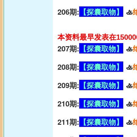
206期:
【探囊取物】
🚣
本资料最早发表在15000
207期:
【探囊取物】
🚣
208期:
【探囊取物】
🚣
209期:
【探囊取物】
🚣
210期:
【探囊取物】
🚣
211期:
【探囊取物】
🚣