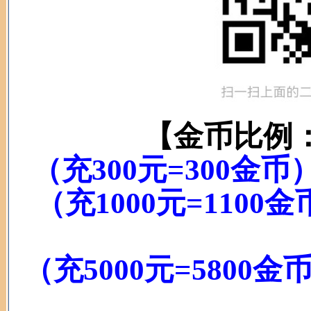
【金币比例：
（充300元=300金
（充1000元=1100
（充5000元=5800金