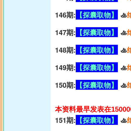
146期:
【探囊取物】
🚣
147期:
【探囊取物】
🚣
148期:
【探囊取物】
🚣
149期:
【探囊取物】
🚣
150期:
【探囊取物】
🚣
本资料最早发表在15000
151期:
【探囊取物】
🚣