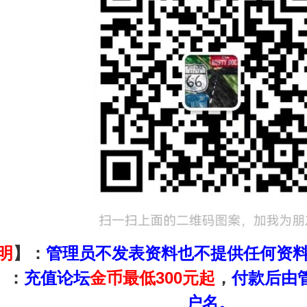
明
】：
管理员不发表资料也不提供任何资
】：
充值论坛
金币
最低300元起
，
付款后由
户名。