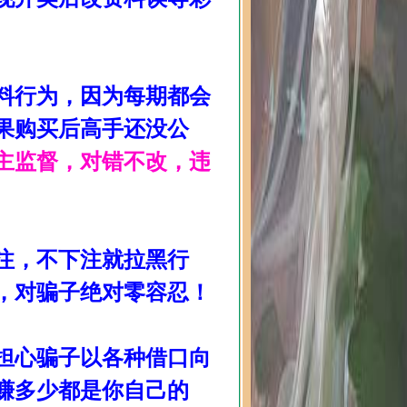
料行为，因为每期都会
果购买后高手还没公
主监督，对错不改，违
注，不下注就拉黑行
，对骗子绝对零容忍！
担心骗子以各种借口向
赚多少都是你自己的