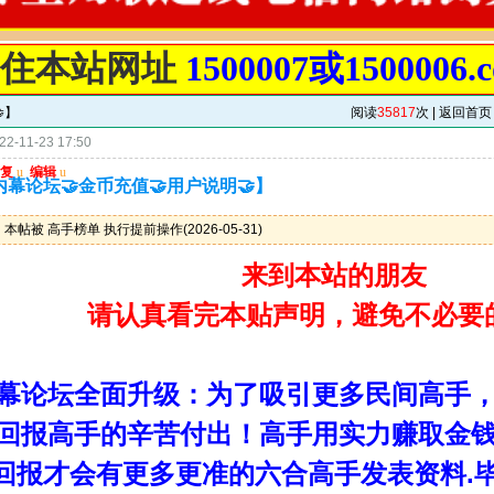
记住本站网址
1500007或1500006.
】
阅读
35817
次 |
返回首页
2-11-23 17:50
复
u
编辑
u
内幕论坛🤝金币充值🤝用户说明🤝】
：
本帖被 高手榜单 执行提前操作(2026-05-31)
来到本站的朋友
请认真看完本贴声明，避免不必要
幕论坛全面升级：为了吸引更多民间高手
回报高手的辛苦付出！高手用实力赚取金
回报才会有更多更准的六合高手发表资料.