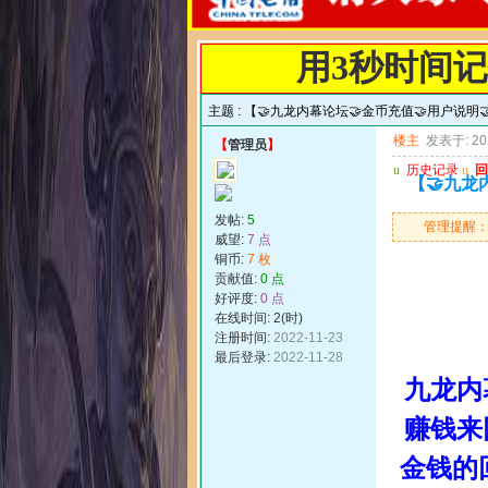
用3秒时间
主题 :
【🤝九龙内幕论坛🤝金币充值🤝用户说明
楼主
发表于: 202
【
管理员
】
u
历史记录
u
回
【🤝九龙
发帖:
5
管理提醒
威望:
7 点
铜币:
7 枚
贡献值:
0 点
好评度:
0 点
在线时间: 2(时)
注册时间:
2022-11-23
最后登录:
2022-11-28
九龙内
赚钱来
金钱的