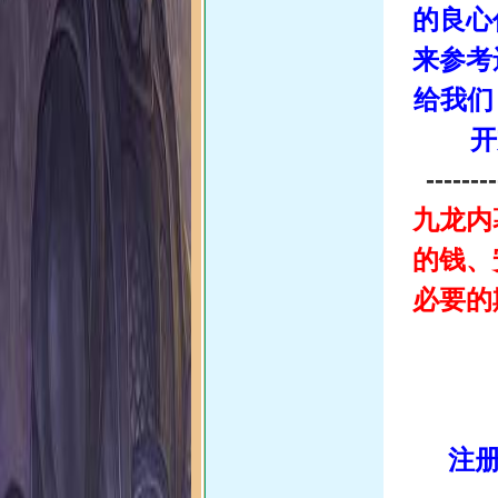
的良心
来参考
给我们
开
--------
九龙内
的钱、
必要的
注