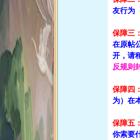
友行为
保障三
在原帖
开，请
反规则封
保障四
为）在
保障五
你索要