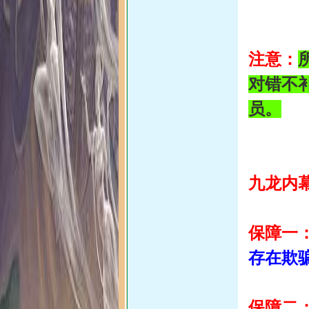
注意：
对错不
员。
九龙内
保障一
存在欺
保障二