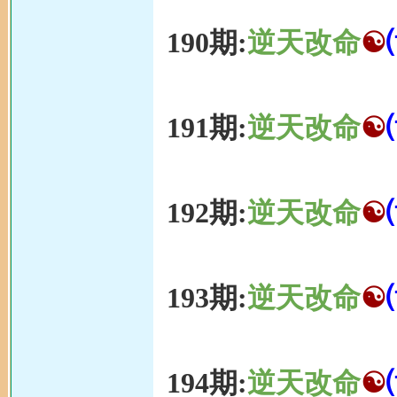
190期:
逆天改命
☯
191期:
逆天改命
☯
192期:
逆天改命
☯
193期:
逆天改命
☯
194期:
逆天改命
☯