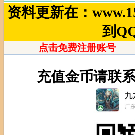
资料更新在：www.15
到Q
点击免费注册账号
充值金币请联