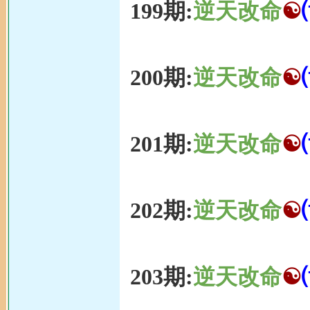
199期:
逆天改命
☯
200期:
逆天改命
☯
201期:
逆天改命
☯
202期:
逆天改命
☯
203期:
逆天改命
☯