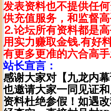
发表资料也不提供任何
供充值服务，和监督高
⒉论坛所有资料都是高
用实力赚取金钱.有好
有更多更准的六合高手
站长宣言：
感谢大家对【九龙内幕
也邀请大家一同见证和
资料杜绝参假！如遇改