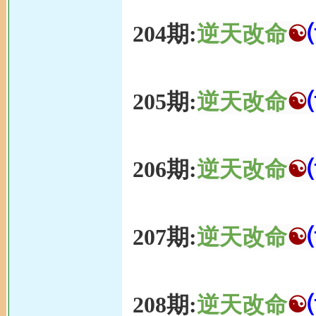
204期:
逆天改命
☯
205期:
逆天改命
☯
206期:
逆天改命
☯
207期:
逆天改命
☯
208期:
逆天改命
☯