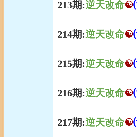
213期:
逆天改命
☯
214期:
逆天改命
☯
215期:
逆天改命
☯
216期:
逆天改命
☯
217期:
逆天改命
☯