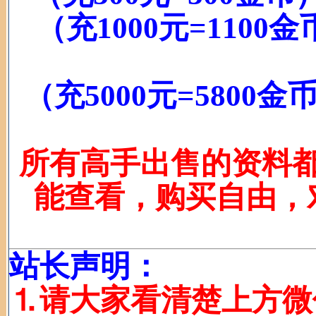
（充1000元=1100
（充5000元=5800金
所有高手出售的资料
能查看，购买自由，
站长声明：
⒈请大家看清楚上方微