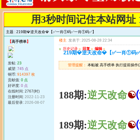
用3秒时间记住本站网址
主题 :
219期💎逆天改命💎【✅一肖①码✅一肖①码✅】
楼主
发表于: 2025-08-28 22:34
【
高手榜单
】
u
历史记录
u
回复
u
编辑
u
219期💎逆天改命💎【✅一肖①
发帖:
23
管理提醒：
本帖被 高手榜单 执行提前操作(202
威望:
745 点
铜币:
914397 枚
贡献值:
0 点
好评度:
0 点
在线时间: 2767(时)
188期:
逆天改命
☯
注册时间:
2022-11-23
最后登录:
2026-08-07
189期:
逆天改命
☯