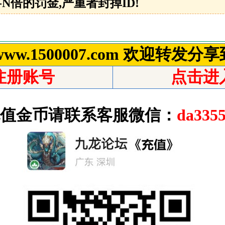
-N倍的罚金,严重者封掉ID!
w.1500007.com 欢迎转发分
注册账号
点击进
值金币请联系客服微信：
da3355