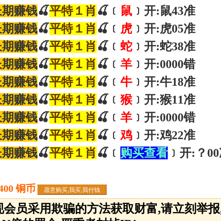
长期赚钱
🍒
平特１肖
🍒﹝
鼠
﹞开:鼠43准
长期赚钱
🍒
平特１肖
🍒﹝
虎
﹞开:虎05准
长期赚钱
🍒
平特１肖
🍒﹝
蛇
﹞开:蛇38准
长期赚钱
🍒
平特１肖
🍒﹝
羊
﹞开:0000错
长期赚钱
🍒
平特１肖
🍒﹝
牛
﹞开:牛18准
长期赚钱
🍒
平特１肖
🍒﹝
猴
﹞开:猴11准
长期赚钱
🍒
平特１肖
🍒﹝
羊
﹞开:0000
错
长期赚钱
🍒
平特１肖
🍒﹝
鸡
﹞开:鸡22准
长期赚钱
🍒
平特１肖
🍒
﹝
购买查看
﹞开:？0
00 铜币
现会员采用欺骗的方法获取财富,请立刻举报