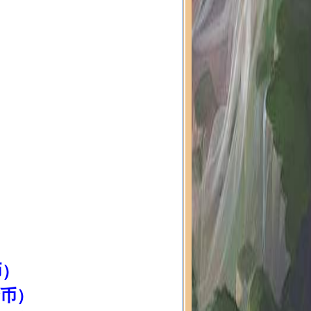
币）
金币）