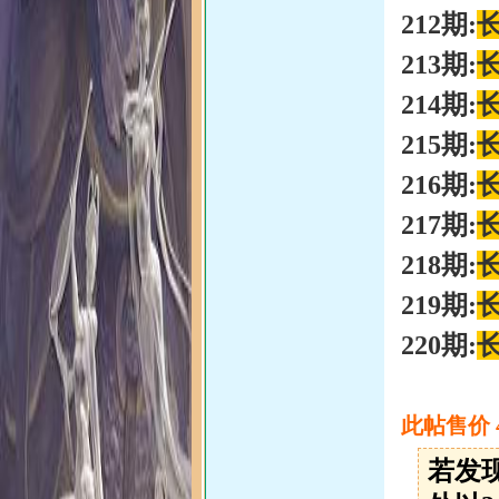
212期:
213期:
214期:
215期:
216期:
217期:
218期:
219期:
220期:
此帖售价 4
若发