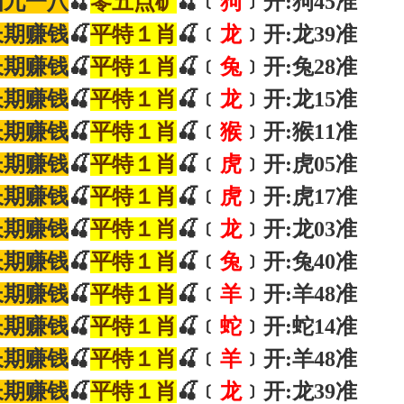
四九一八
🍒
零五点矿
🍒﹝
狗
﹞开:狗45准
长期赚钱
🍒
平特１肖
🍒﹝
龙
﹞开:龙39准
长期赚钱
🍒
平特１肖
🍒﹝
兔
﹞开:兔28准
长期赚钱
🍒
平特１肖
🍒﹝
龙
﹞开:龙15准
长期赚钱
🍒
平特１肖
🍒﹝
猴
﹞开:猴11准
长期赚钱
🍒
平特１肖
🍒﹝
虎
﹞开:虎05准
长期赚钱
🍒
平特１肖
🍒﹝
虎
﹞开:虎17准
长期赚钱
🍒
平特１肖
🍒﹝
龙
﹞开:龙03准
长期赚钱
🍒
平特１肖
🍒﹝
兔
﹞开:兔40准
长期赚钱
🍒
平特１肖
🍒﹝
羊
﹞开:羊48准
长期赚钱
🍒
平特１肖
🍒﹝
蛇
﹞开:蛇14准
长期赚钱
🍒
平特１肖
🍒﹝
羊
﹞开:羊48准
长期赚钱
🍒
平特１肖
🍒﹝
龙
﹞开:龙39准