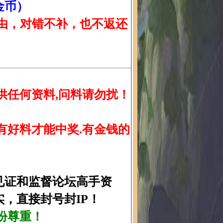
0金币）
由，对错不补，也不返还
供任何资料,问料请勿扰！
有好料才能中奖.有金钱的
见证和监督论坛高手资
，直接封号封IP！
份尊重！