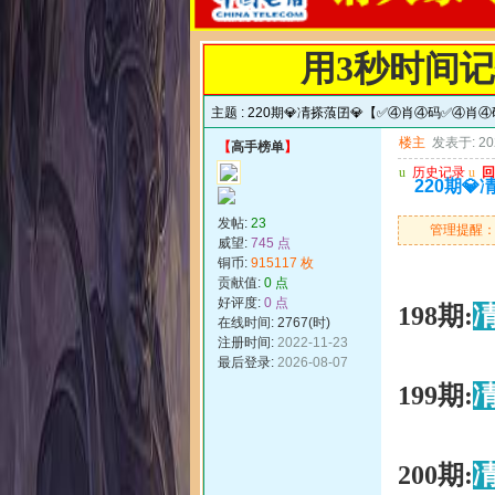
用3秒时间
主题 :
220期💎凊搽蒗囝💎【✅④肖④码✅④肖
楼主
发表于: 202
【
高手榜单
】
u
历史记录
u
回
220期
发帖:
23
管理提醒
威望:
745 点
铜币:
915117 枚
贡献值:
0 点
好评度:
0 点
198期:
在线时间: 2767(时)
注册时间:
2022-11-23
最后登录:
2026-08-07
199期:
200期: