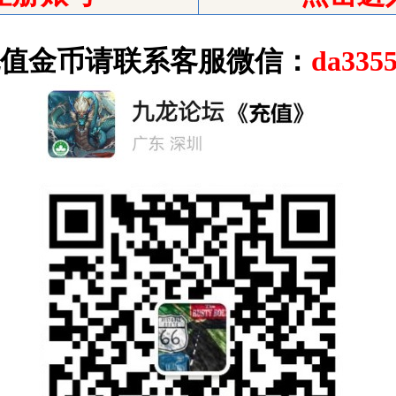
值金币请联系客服微信：
da3355