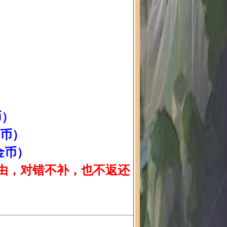
币）
金币）
0金币）
由，对错不补，也不返还