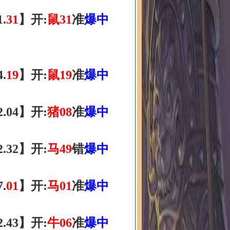
.
31
】开:
鼠31
准
爆中
.
19
】开:
鼠19
准
爆中
12.04】开:
猪08
准
爆中
.32】开:
马49
错
爆中
.
01
】开:
马01
准
爆中
12.43】开:
牛06
准
爆中