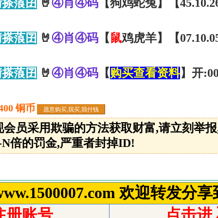
凊搽蒗囝
🤘
④肖④码
【狗鸡蛇兔】【45.10.26
凊搽蒗囝
🤘
④肖④码
【
鼠
鸡虎羊】【07.10.0
凊搽蒗囝
🤘
④肖④码
【
购买查看资料
】开:0
00 铜币
现会员采用欺骗的方法获取财富,请立刻举报
-N倍的罚金,严重者封掉ID!
w.1500007.com 欢迎转发分
注册账号
点击进