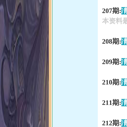
207期:
本资料最
208期:
209期:
210期:
211期:
212期: