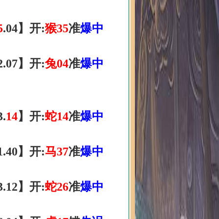
5
.04】开:
猴35
准
爆中
02.07】开:
兔04
准
爆中
.
14
】开:
蛇14
准
爆中
1.40】开:
马37
准
爆中
03.12】开:
蛇26
准
爆中